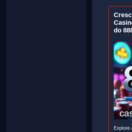
Cresc
Casin
do 88
Explore 