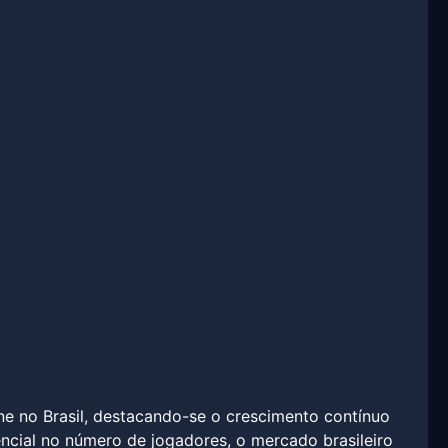
ne no Brasil, destacando-se o crescimento contínuo
ial no número de jogadores, o mercado brasileiro