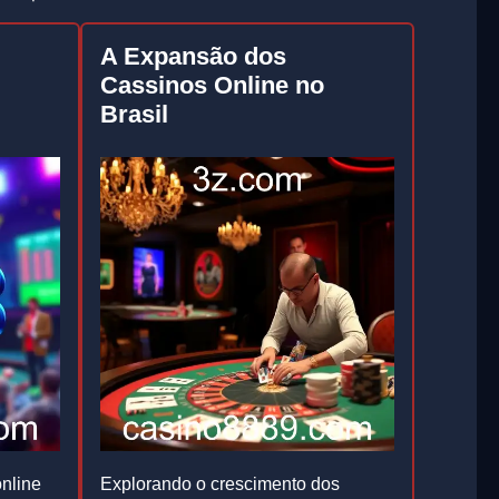
A Expansão dos
Cassinos Online no
Brasil
online
Explorando o crescimento dos