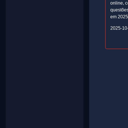
online, 
questões
em 2025
2025-10