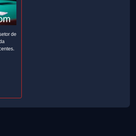
etor de
da
centes.