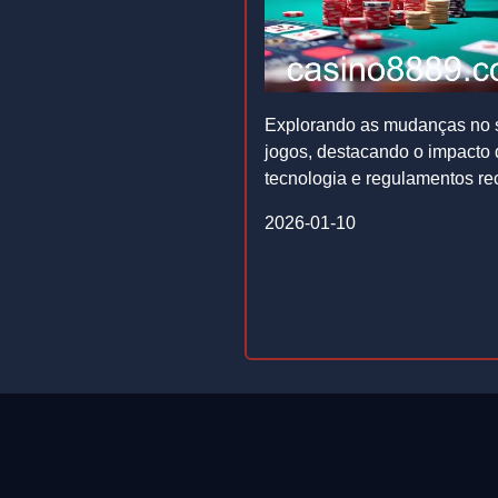
Explorando as mudanças no s
jogos, destacando o impacto 
tecnologia e regulamentos re
2026-01-10