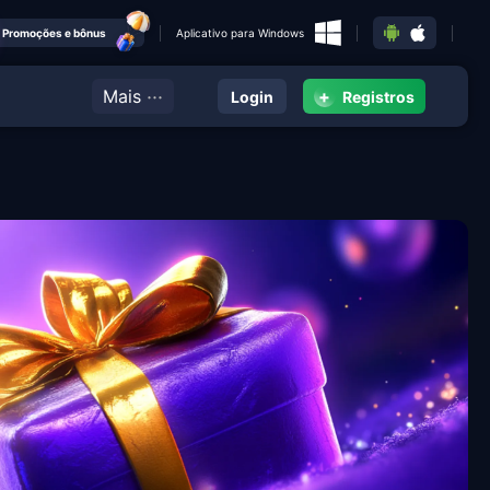
Promoções e bônus
Aplicativo para Windows
···
Mais
+
Login
Registros