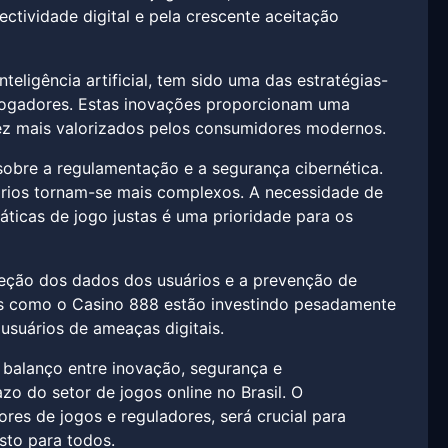
ctividade digital e pela crescente aceitação
eligência artificial, tem sido uma das estratégias-
 jogadores. Estas inovações proporcionam uma
vez mais valorizados pelos consumidores modernos.
obre a regulamentação e a segurança cibernética.
órios tornam-se mais complexos. A necessidade de
áticas de jogo justas é uma prioridade para os
eção dos dados dos usuários e a prevenção de
as como o Casino 888 estão investindo pesadamente
usuários de ameaças digitais.
 balanço entre inovação, segurança e
o do setor de jogos online no Brasil. O
res de jogos e reguladores, será crucial para
sto para todos.