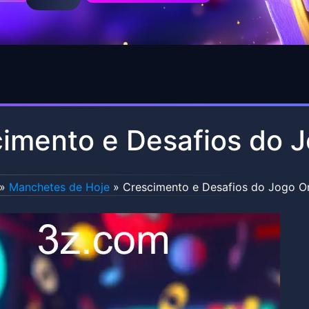
imento e Desafios do 
»
Manchetes de Hoje
»
Crescimento e Desafios do Jogo O