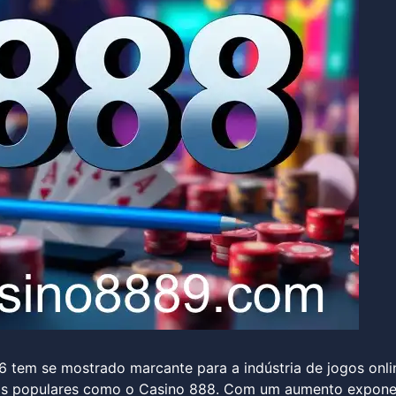
 tem se mostrado marcante para a indústria de jogos onli
as populares como o Casino 888. Com um aumento exponenc