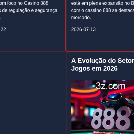
com foco no Casino 888,
está em plena expansão no Br
 de regulação e segurança
com o cassino 888 se destac
.
mercado.
-22
2026-07-13
A Evolução do Setor
Jogos em 2026