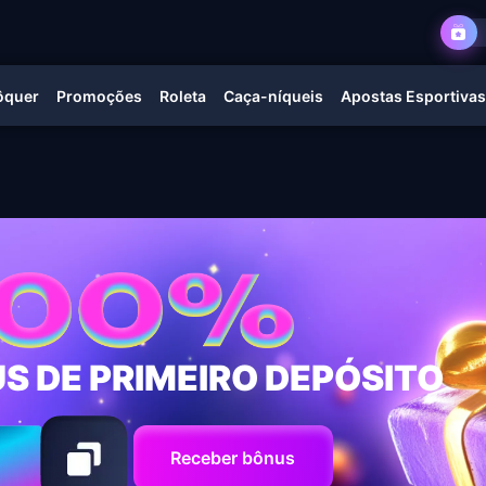
ôquer
Promoções
Roleta
Caça-níqueis
Apostas Esportivas
S DE PRIMEIRO DEPÓSITO
Receber bônus