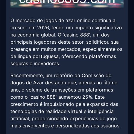
O mercado de jogos de azar online continua a
crescer em 2026, tendo um impacto significativo
na economia global. O 'casino 888', um dos
principais jogadores deste setor, solidificou sua
presença em muitos mercados, especialmente os
de língua portuguesa, oferecendo plataformas
seguras e inovadoras.
Recentemente, um relatório da Comissão de
Jogos de Azar destacou que, apenas no último
ano, o volume de transações em plataformas
como o 'casino 888' aumentou 25%. Este
crescimento é impulsionado pela expansão das
tecnologias de realidade virtual e inteligência
artificial, proporcionando experiências de jogo
mais envolventes e personalizadas aos usuários.