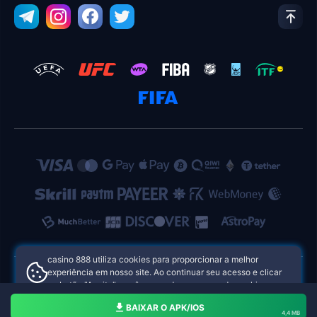
casino 888 utiliza cookies para proporcionar a melhor
experiência em nosso site. Ao continuar seu acesso e clicar
no botão "Aceito", você concorda com o uso de cookies.
casino 888 cassino online Brasil
Aceito
BAIXAR O APK/IOS
4,4 MB