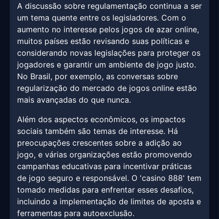
A discussão sobre regulamentação continua a ser
um tema quente entre os legisladores. Com o
aumento no interesse pelos jogos de azar online,
muitos países estão revisando suas políticas e
considerando novas legislações para proteger os
jogadores e garantir um ambiente de jogo justo.
No Brasil, por exemplo, as conversas sobre
regularização do mercado de jogos online estão
mais avançadas do que nunca.
Além dos aspectos econômicos, os impactos
sociais também são temas de interesse. Há
preocupações crescentes sobre a adição ao
jogo, e várias organizações estão promovendo
campanhas educativas para incentivar práticas
de jogo seguro e responsável. O 'casino 888' tem
tomado medidas para enfrentar esses desafios,
incluindo a implementação de limites de aposta e
ferramentas para autoexclusão.