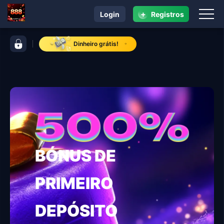
+
Login
Registros
navegação casino 888
barra de controles casino 888
Dinheiro grátis!
BÓNUS DE
PRIMEIRO
DEPÓSITO