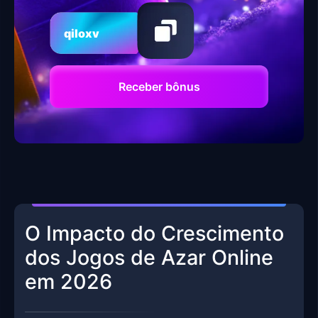
qiloxv
Receber bônus
O Impacto do Crescimento
dos Jogos de Azar Online
em 2026