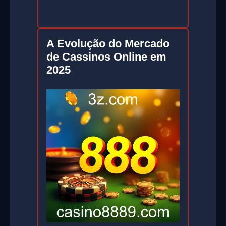
A Evolução do Mercado
de Cassinos Online em
2025