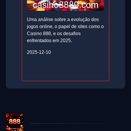
Uma análise sobre a evolução dos
jogos online, o papel de sites como o
Casino 888, e os desafios
enfrentados em 2025.
2025-12-10