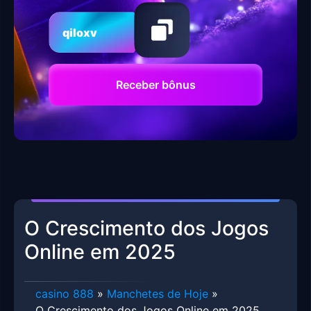
qiloxv
Receber bônus
O Crescimento dos Jogos
Online em 2025
casino 888
»
Manchetes de Hoje
»
O Crescimento dos Jogos Online em 2025