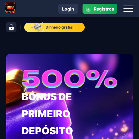
+
Login
Registros
navegação casino 888
barra de controles casino 888
Dinheiro grátis!
BÓNUS DE
PRIMEIRO
DEPÓSITO