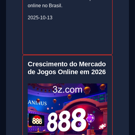
online no Brasil.
2025-10-13
Crescimento do Mercado
de Jogos Online em 2026