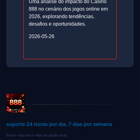
Uma análise do impacto do Casino
888 no cenário dos jogos online em
2026, explorando tendências,
desafios e oportunidades.
2026-05-26
suporte 24 horas por dia, 7 dias por semana
Envie-nos um e-mail se ainda tiver