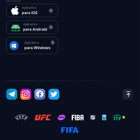
dúvidas!
Aplicativo
para iOS
Aplicativo
para Android
Aplicativo
para Windows