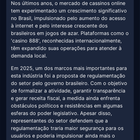
Nos últimos anos, o mercado de cassinos online
tem experimentado um crescimento significativo
no Brasil, impulsionado pelo aumento do acesso
à internet e pelo interesse crescente dos
brasileiros em jogos de azar. Plataformas como o
'casino 888', reconhecidas internacionalmente,
têm expandido suas operações para atender à
demanda local.
Em 2025, um dos marcos mais importantes para
esta indústria foi a proposta de regulamentação
do setor pelo governo brasileiro. Com o objetivo
de formalizar a atividade, garantir transparência
e gerar receita fiscal, a medida ainda enfrenta
obstáculos políticos e resistências em algumas
esferas do poder legislativo. Apesar disso,
representantes do setor defendem que a
regulamentação traria maior segurança para os
usuários e poderia impulsionar ainda mais o