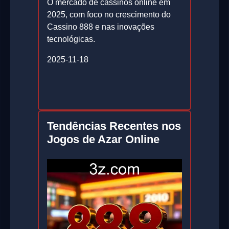
O mercado de cassinos online em
2025, com foco no crescimento do
Cassino 888 e nas inovações
tecnológicas.
2025-11-18
Tendências Recentes nos
Jogos de Azar Online