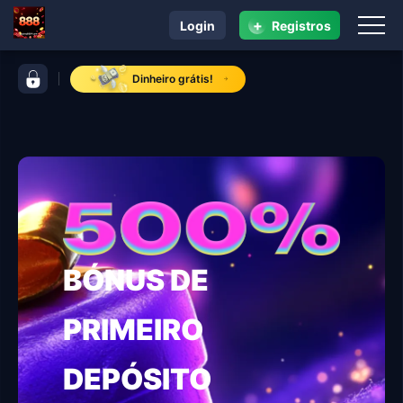
+
Login
Registros
navegação casino 888
barra de controles casino 888
Dinheiro grátis!
BÓNUS DE
PRIMEIRO
DEPÓSITO