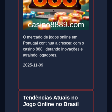
O mercado de jogos online em
Portugal continua a crescer, com o
casino 888 liderando inovações e
atraindo jogadores.
2025-11-09
Tendências Atuais no
Jogo Online no Brasil