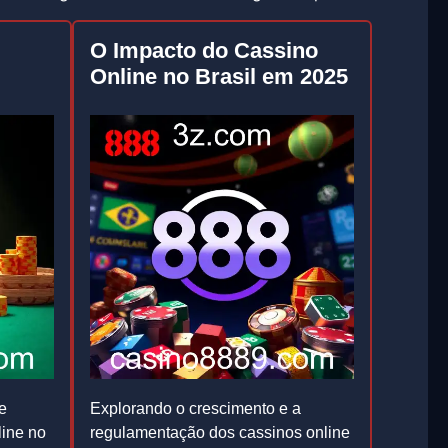
O Impacto do Cassino
Online no Brasil em 2025
e
Explorando o crescimento e a
line no
regulamentação dos cassinos online