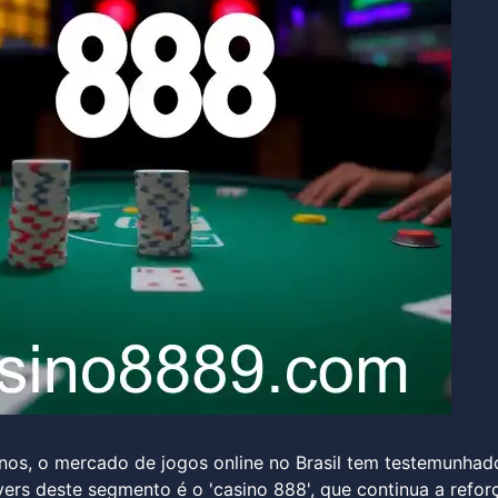
nos, o mercado de jogos online no Brasil tem testemunhad
ayers deste segmento é o 'casino 888', que continua a refor