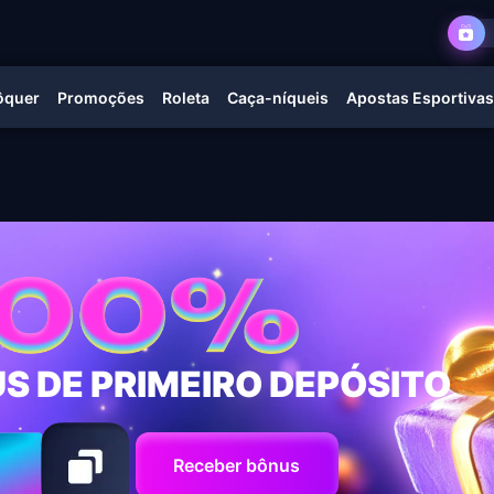
ôquer
Promoções
Roleta
Caça-níqueis
Apostas Esportivas
S DE PRIMEIRO DEPÓSITO
Receber bônus