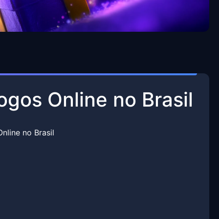
gos Online no Brasil
line no Brasil