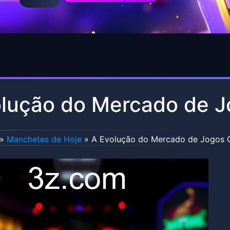
lução do Mercado de Jo
»
Manchetes de Hoje
»
A Evolução do Mercado de Jogos On