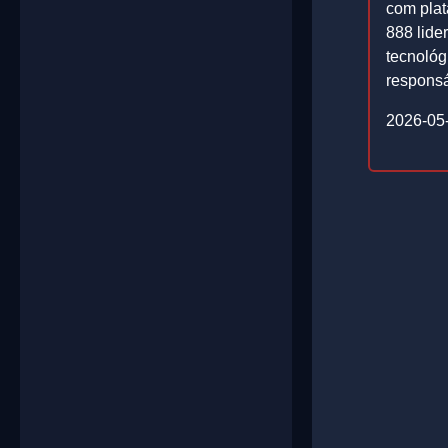
com pla
888 lide
tecnológ
responsá
2026-05