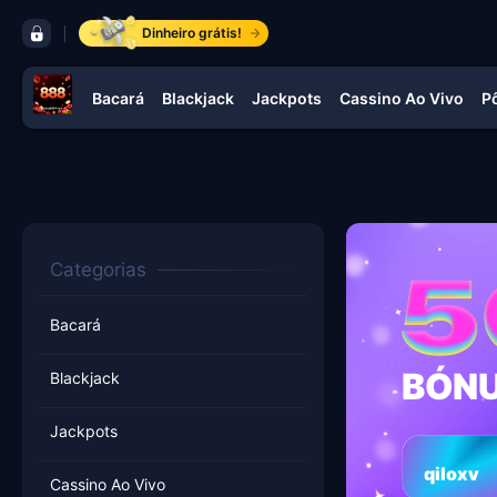
barra de controles casino 888
Dinheiro grátis!
Bacará
Blackjack
Jackpots
Cassino Ao Vivo
P
navegação casino 888
Categorias
Bacará
BÓNU
Blackjack
Jackpots
qiloxv
Cassino Ao Vivo